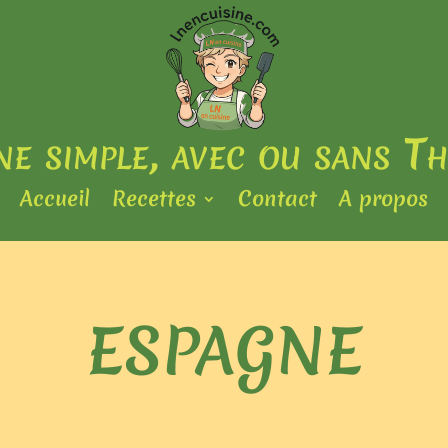
ine simple, avec ou sans T
Accueil
Recettes
Contact
A propos
ESPAGNE