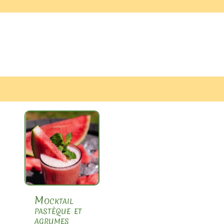
Mocktail
pastèque et
agrumes