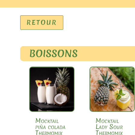
RETOUR
BOISSONS
Mocktail
Mocktail
piña colada
Lady Sour
Thermomix
Thermomix