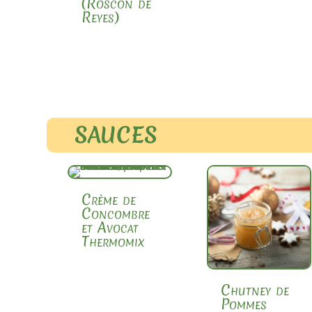
(Roscón de
Reyes)
SAUCES
Crème de
Concombre
et Avocat
Thermomix
Chutney de
Pommes