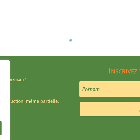
Inscrivez
confidentialité
production, même partielle,
ite !