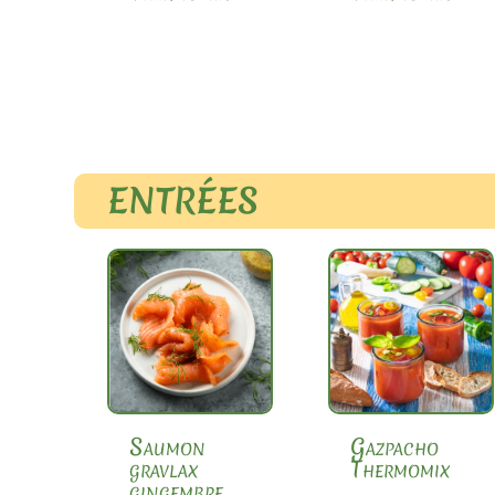
ENTRÉES
Saumon
Gazpacho
gravlax
Thermomix
gingembre