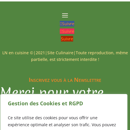
Suivre
Suivre
Suivre
LN en cuisine ©|2021|Site Culinaire|Toute reproduction, même
partielle, est strictement interdite !
Inscrivez vous à la Newslettre
Merci pour votre
inscription
Gestion des Cookies et RGPD
Ce site utilise des cookies pour vous offrir une
expérience optimale et analyser son trafic. Vous pouvez