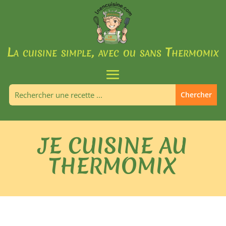
La cuisine simple, avec ou sans Thermomix
JE CUISINE AU
THERMOMIX