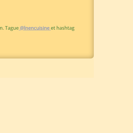
m. Tague
@lnencuisine
et hashtag