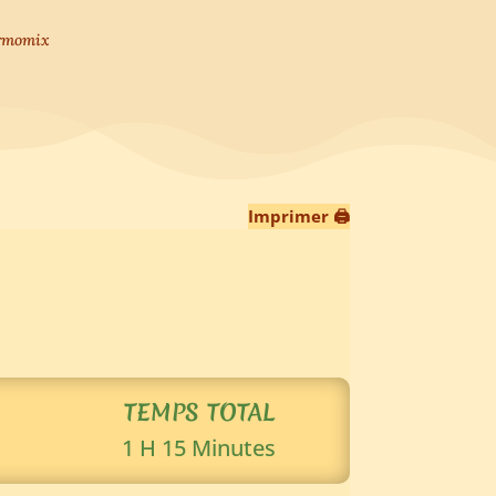
ermomix
Imprimer 🖨
TEMPS TOTAL
1 H 15 Minutes