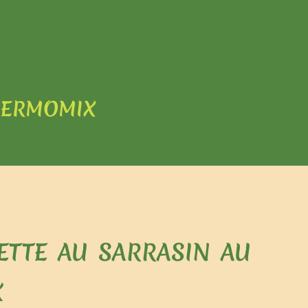
hermomix
ette au sarrasin au
x