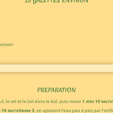
15 GALETTES ENVIRON
cuisson
PREPARATION
f, le sel et le lait dans le bol, puis mixer
1 min 10 sec/vi
 10 sec/vitesse 3,
en ajoutant l’eau peu à peu par l’orifi