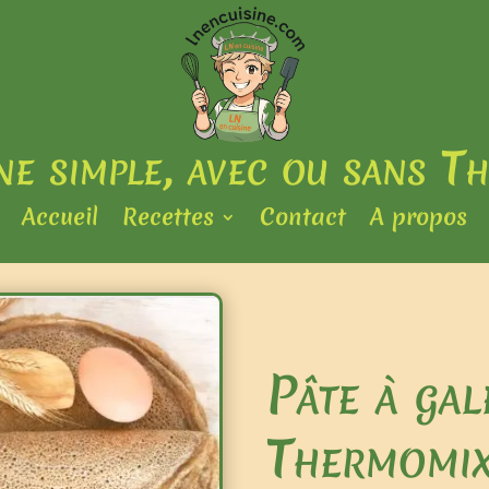
ine simple, avec ou sans T
Accueil
Recettes
Contact
A propos
Pâte à gal
Thermomi