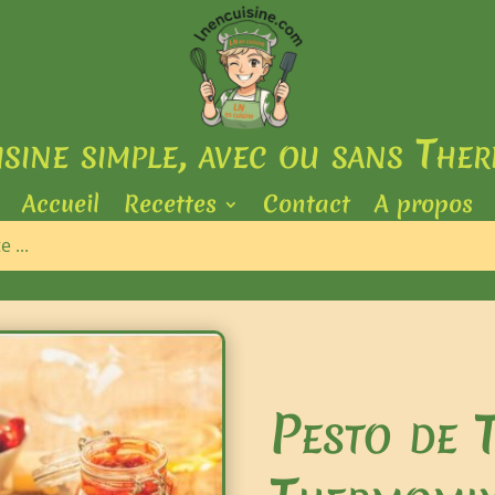
isine simple, avec ou sans The
Accueil
Recettes
Contact
A propos
Pesto de 