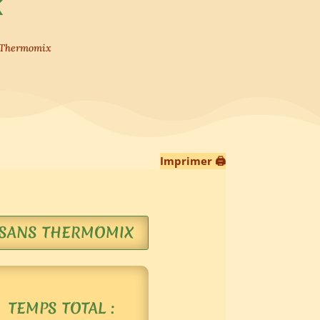
x
s Thermomix
Imprimer 🖨
SANS THERMOMIX
TEMPS TOTAL :