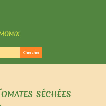
rmomix
Tomates séchées