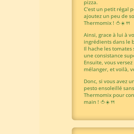
pizza.
C’est un petit régal 
ajoutez un peu de sol
Thermomix ! 🍅☀️🍴
Ainsi, grace à lui à 
ingrédients dans le bo
Il hache les tomates 
une consistance su
Ensuite, vous versez
mélanger, et voilà, vo
Donc, si vous avez u
pesto ensoleillé sans
Thermomix pour conco
main ! 🍅☀️🍴