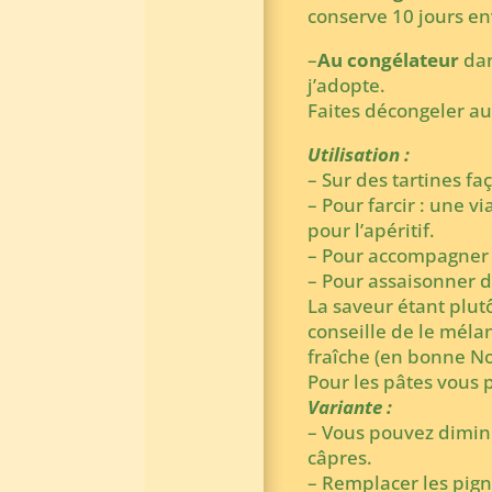
conserve 10 jours env
–
Au congélateur
dan
j’adopte.
Faites décongeler au f
Utilisation :
– Sur des tartines fa
– Pour farcir : une v
pour l’apéritif.
– Pour accompagner
– Pour assaisonner d
La saveur étant plut
conseille de le méla
fraîche (en bonne N
Pour les pâtes vous 
Variante :
– Vous pouvez diminu
câpres.
– Remplacer les pig