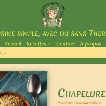
isine simple, avec ou sans The
Accueil
Recettes
Contact
A propos
Chapelure
Publié par : Nathalie Lefevre