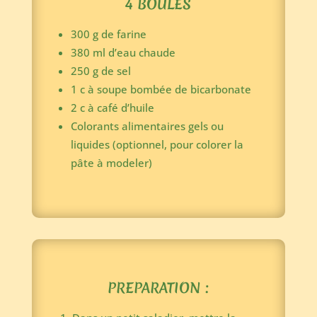
4 BOULES
300
g
de farine
380
ml
d’eau chaude
250
g
de sel
1
c à soupe bombée
de bicarbonate
2
c à café
d’huile
Colorants alimentaires gels ou
liquides
(optionnel, pour colorer la
pâte à modeler)
PREPARATION :