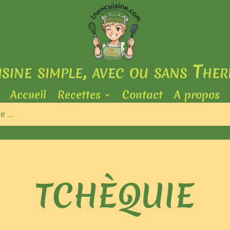
isine simple, avec ou sans The
Accueil
Recettes
Contact
A propos
TCHÈQUIE