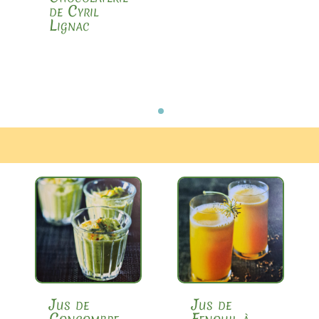
de Cyril
Lignac
Jus de
Jus de
Concombre
Fenouil à