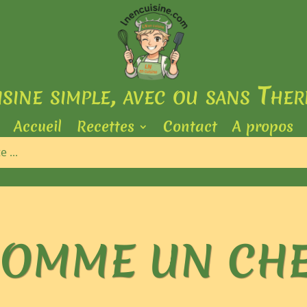
isine simple, avec ou sans The
Accueil
Recettes
Contact
A propos
OMME UN CH