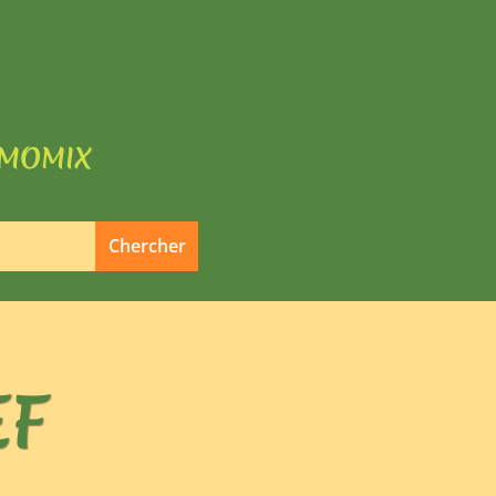
rmomix
EF