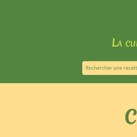
La cu
C