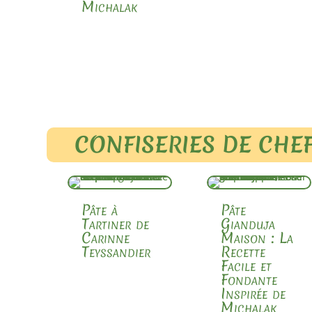
Michalak
CONFISERIES DE CHE
Pâte à
Pâte
Tartiner de
Gianduja
Carinne
Maison : La
Teyssandier
Recette
Facile et
Fondante
Inspirée de
Michalak