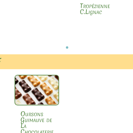
Tropézienne
C.Lignac
F
Oursons
Guimauve de
La
Chocolaterie